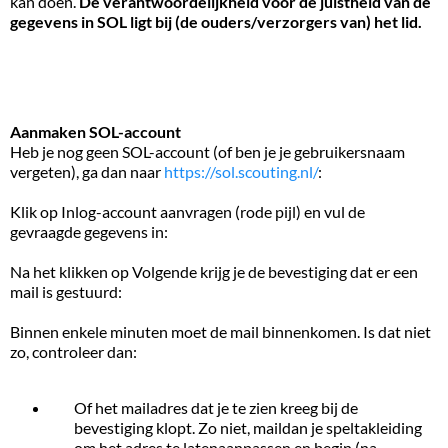
kan doen.
De verantwoordelijkheid voor de juistheid van de
gegevens in SOL ligt bij (de ouders/verzorgers van) het lid.
Aanmaken SOL-account
Heb je nog geen SOL-account (of ben je je gebruikersnaam
vergeten), ga dan naar
https://sol.scouting.nl/
:
Klik op Inlog-account aanvragen (rode pijl) en vul de
gevraagde gegevens in:
Na het klikken op Volgende krijg je de bevestiging dat er een
mail is gestuurd:
Binnen enkele minuten moet de mail binnenkomen. Is dat niet
zo, controleer dan:
Of het mailadres dat je te zien kreeg bij de
bevestiging klopt. Zo niet, maildan je speltakleiding
om het adres te latenaanpassen en begin (na